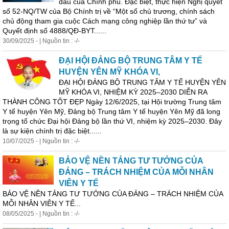
đầu của Chính phủ. Đặc biệt, thực hiện Nghị quyết
số 52-NQ/TW của Bộ Chính trị về “Một số chủ trương, chính sách
chủ động tham gia cuộc Cách mạng công nghiệp lần thứ tư” và
Quyết định số 4888/QĐ-BYT......
30/09/2025 - | Nguồn tin : -/-
ĐẠI HỘI ĐẢNG BỘ TRUNG TÂM Y TẾ
HUYỆN YÊN MỸ KHÓA VI,
ĐẠI HỘI ĐẢNG BỘ TRUNG TÂM Y TẾ HUYỆN YÊN
MỸ KHÓA VI, NHIỆM KỲ 2025–2030 DIỄN RA
THÀNH CÔNG TỐT ĐẸP Ngày 12/6/2025, tại Hội trường Trung tâm
Y tế huyện Yên Mỹ, Đảng bộ Trung tâm Y tế huyện Yên Mỹ đã long
trọng tổ chức Đại hội Đảng bộ lần thứ VI, nhiệm kỳ 2025–2030. Đây
là sự kiện chính trị đặc biệt......
10/07/2025 - | Nguồn tin : -/-
BẢO VỆ NỀN TẢNG TƯ TƯỞNG CỦA
ĐẢNG – TRÁCH NHIỆM CỦA MỖI NHÂN
VIÊN Y TẾ
BẢO VỆ NỀN TẢNG TƯ TƯỞNG CỦA ĐẢNG – TRÁCH NHIỆM CỦA
MỖI NHÂN VIÊN Y TẾ...
08/05/2025 - | Nguồn tin : -/-