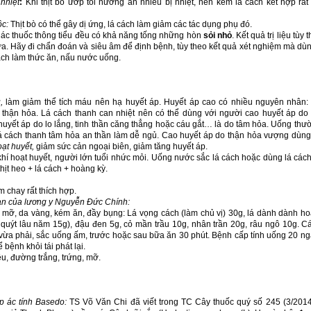
nhiệt
:
Khi thịt bò ướp tỏi nướng ăn nhiều bị nhiệt, nên kèm lá cách kết hợp rất
ộc:
Thịt bò có thể gây dị ứng, lá cách làm giảm các tác dụng phụ đó.
ác thuốc thông tiểu đều có khả năng tống những hòn
sỏi nhỏ
. Kết quả trị liệu tùy 
n nữa. Hãy đi chẩn đoán và siêu âm để định bệnh, tùy theo kết quả xét nghiệm mà dù
cách làm thức ăn, nấu nước uống.
u
,
làm giảm thể tích máu nên hạ huyết áp. Huyết áp cao có nhiều nguyên nhân:
thận hỏa. Lá cách thanh can nhiệt nên có thể dùng với người cao huyết áp do
yết áp do lo lắng, tinh thần căng thẳng hoặc cáu gắt… là do tâm hỏa. Uống thư
Lá cách thanh tâm hỏa an thần làm dễ ngủ. Cao huyết áp do thận hỏa vượng dùng 
ạt huyết,
giảm sức cản ngoại biên, giảm tăng huyết áp.
hí hoạt huyết, người lớn tuổi nhức mỏi. Uống nước sắc lá cách hoặc dùng lá các
hịt heo + lá cách + hoàng kỳ.
chay rất thích hợp.
n của lương y Nguyễn Đức Chính:
mỡ, da vàng, kém ăn, đầy bụng: Lá vọng cách (làm chủ vị) 30g, lá dành dành hoặ
quýt lâu năm 15g), đậu đen 5g, cỏ mần trầu 10g, nhân trần 20g, râu ngô 10g. Cá
vừa phải, sắc uống ấm, trước hoặc sau bữa ăn 30 phút. Bệnh cấp tính uống 20 ng
bệnh khỏi tái phát lại.
iêu, đường trắng, trứng, mỡ.
 ác tính Basedo:
TS Võ Văn Chi đã viết trong TC Cây thuốc quý số 245 (3/201