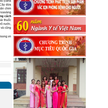
đủ (caria
. Cây dừa
chân chim
 hoavàng
ọng cách
bài thuốc
 rô nước,
n và cũng
isong.vn