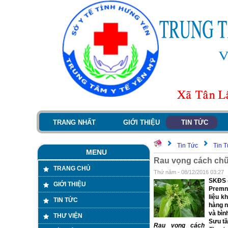
TRANG NHẤT
GIỚI THIỆU
TIN TỨC
Tin Tức
Tin 
MENU
Rau vọng cách ch
TRANG CHỦ
Thứ năm - 08/12/2016 03:27
SKĐS -
GIỚI THIỆU
Premna
liệu k
TIN TỨC
hàng n
và bìn
THƯ VIỆN
Sưu tầ
Rau vọng cách