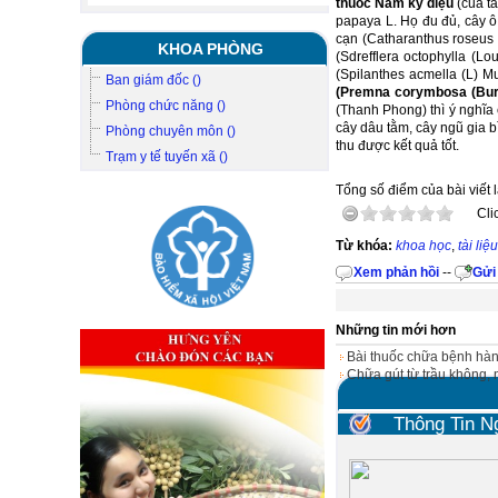
thuốc Nam kỳ diệu
(của tá
papaya L. Họ đu đủ, cây ô 
cạn (Catharanthus roseus L
KHOA PHÒNG
(Sdrefflera octophylla (
(Spilanthes acmella (L) 
Ban giám đốc ()
(Premna corymbosa (Burmf
Phòng chức năng ()
(Thanh Phong) thì ý nghĩa c
cây dâu tằm, cây ngũ gia b
Phòng chuyên môn ()
thu được kết quả tốt.
Trạm y tế tuyến xã ()
Tổng số điểm của bài viết l
Cli
Từ khóa:
khoa học
,
tài liệu
Xem phản hồi
--
Gửi
Những tin mới hơn
Bài thuốc chữa bệnh hàn
Chữa gút từ trầu không,
Thông Tin N