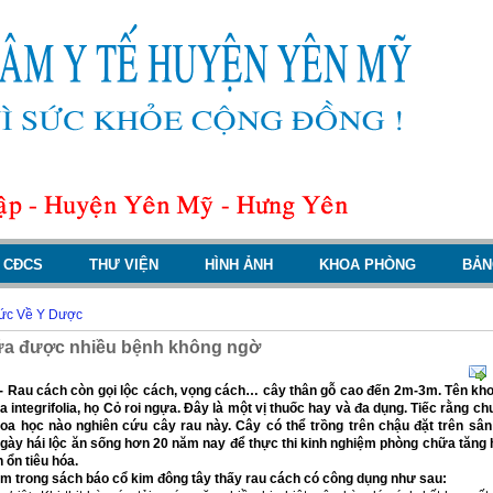
CĐCS
THƯ VIỆN
HÌNH ẢNH
KHOA PHÒNG
BẢN
Tức Về Y Dược
ữa được nhiều bệnh không ngờ
 Rau cách còn gọi lộc cách, vọng cách… cây thân gỗ cao đến 2m-3m. Tên kho
 integrifolia, họ Cỏ roi ngựa. Đây là một vị thuốc hay và đa dụng. Tiếc rằng ch
hoa học nào nghiên cứu cây rau này. Cây có thể trồng trên chậu đặt trên sâ
gày hái lộc ăn sống hơn 20 năm nay để thực thi kinh nghiệm phòng chữa tăng 
h ổn tiêu hóa.
m trong sách báo cổ kim đông tây thấy rau cách có công dụng như sau: