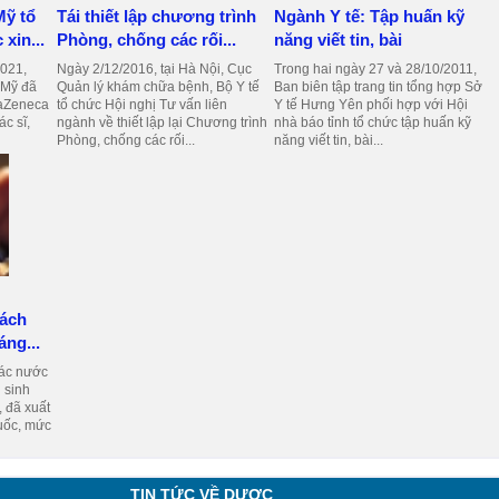
Mỹ tổ
Tái thiết lập chương trình
Ngành Y tế: Tập huấn kỹ
xin...
Phòng, chống các rối...
năng viết tin, bài
021,
Ngày 2/12/2016, tại Hà Nội, Cục
Trong hai ngày 27 và 28/10/2011,
 Mỹ đã
Quản lý khám chữa bệnh, Bộ Y tế
Ban biên tập trang tin tổng hợp Sở
traZeneca
tổ chức Hội nghị Tư vấn liên
Y tế Hưng Yên phối hợp với Hội
c sĩ,
ngành về thiết lập lại Chương trình
nhà báo tỉnh tổ chức tập huấn kỹ
Phòng, chống các rối...
năng viết tin, bài...
sách
áng...
các nước
 sinh
, đã xuất
uốc, mức
TIN TỨC VỀ DƯỢC