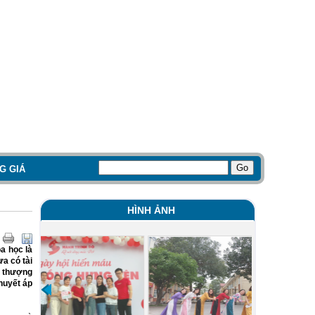
G GIÁ
HÌNH ẢNH
a học là
ưa có tài
n thượng
huyết áp