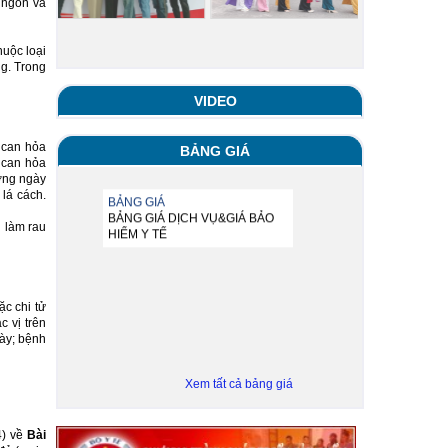
 ngon và
thuộc loại
ng. Trong
VIDEO
 can hỏa
BẢNG GIÁ
 can hỏa
ờng ngày
lá cách.
BẢNG GIÁ
h làm rau
BẢNG GIÁ DỊCH VỤ&GIÁ BẢO
HIỂM Y TẾ
c chi tử
c vị trên
ày; bệnh
Xem tất cả bảng giá
4) về
Bài