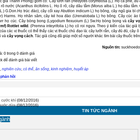
c giả Thanh Phong) gồm có: Cây lưỡi rắn (Hedyotis corymbosa (L). Họ cà phê, đu 
rô nước (Acanthus ilicifolins L. Họ ô rô, cây dâu tằm (Morus alba L.) họ dâu tằm
.) G.Don.Họ trúc đào), cây cối xay Abutilon indicum L) họ bông, cây ngũ gia bì 
Lour) Harms. Họ nhân sâm, cây ké hoa đào (Urenalobata L) họ bông. Cây cúc áo
Murr họ cúc. Cây bòng bong (Lygodium flexuoium (L) Sw.Họ bòng bong và
cây v
) Rottlet willd
. (Premna inteyrifolia L) họ cỏ roi ngựa. Theo ý kiến của tác giả 
ủa các vị thuốc có thể thấy các vị thuốc chủ đạo là: cây lưỡi rắn, cây đủ đủ, cây ô
ì và
cây vọng cách
. Tác giả cũng đã giúp một số người khác tìm bài cây thuốc trê
Nguồn tin:
suckhoedo
à: 0 trong 0 đánh giá
ck để đánh giá bài viết
,
nghiên cứu
,
có thể
,
ăn sống
,
kinh nghiệm
,
huyết áp
 phản hồi
 cước khí
(08/12/2016)
 nước dừa
(08/12/2016)
TIN TỨC NGÀNH
gành