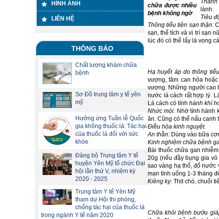
Thanh 
HÌNH ẢNH
chữa được nhiều
lành.
bệnh không ngờ
Tiêu đ
LIÊN HỆ
Thông tiểu tiện sạn thận:
C
sạn, thể tích và vị trí sạ
lúc đó có thể lấy lá vọng 
THÔNG BÁO
Chất lượng khám chữa
Hạ huyết áp do thông tiể
bệnh
vượng, tâm can hỏa hoặc 
vượng. Những người cao hu
Sơ Đồ trung tâm y tế yên
nước lá cách rất hợp lý. 
mỹ
Lá cách có tính
hành khí ho
Nhức mỏi:
Nhờ tính hành k
Hưởng ứng Tuần lễ Quốc
ăn. Cũng có thể nấu canh t
gia không thuốc lá: Tác hại
Điều hòa kinh nguyệt.
của thuốc lá đối với sức
An thần:
Dùng vào bữa cơm 
khỏe
Kinh nghiệm chữa bệnh ga
Bài thuốc chữa gan nhiễm 
Đảng bộ Trung tâm Y tế
20g (nếu đầy bụng gia vỏ 
huyện Yên Mỹ tổ chức Đại
sao vàng hạ thổ, đổ nước 
hội lần thứ V, nhiệm kỳ
mạn tính uống 1-3 tháng để 
2020 - 2025
Kiêng kỵ
: Thịt chó, chuối t
Trung tâm Y tế Yên Mỹ
tham dự Hội thi phòng,
chống tác hại của thuốc lá
Chữa khỏi bệnh bướu giáp
trong ngành Y tế năm 2020