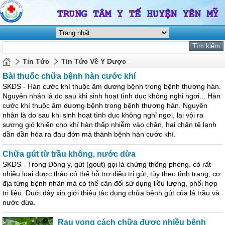
Tin Tức
Tin Tức Về Y Dược
Bài thuốc chữa bệnh hàn cước khí
SKĐS - Hàn cước khí thuộc âm dương bệnh trong bệnh thương hàn.
Nguyên nhân là do sau khi sinh hoạt tình dục không nghỉ ngơi... Hàn
cước khí thuộc âm dương bệnh trong bệnh thương hàn. Nguyên
nhân là do sau khi sinh hoạt tình dục không nghỉ ngơi, lại vội ra
sương gió khiến cho khí hàn thấp nhiễm vào chân, hai chân tê lạnh
dần dần hóa ra đau đớn mà thành bệnh hàn cước khí.
Chữa gút từ trầu không, nước dừa
SKĐS - Trong Đông y, gút (gout) gọi là chứng thống phong. có rất
nhiều loại dược thảo có thể hỗ trợ điều trị gút, tùy theo tình trạng, cơ
địa từng bệnh nhân mà có thể cân đối sử dụng liều lượng, phối hợp
trị liệu. Duới đây xin giới thiệu tác dụng chữa bệnh gút của lá trầu và
nước dừa.
Rau vọng cách chữa được nhiều bệnh