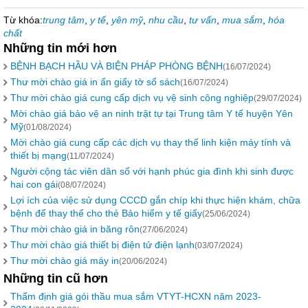
Từ khóa:
trung tâm
,
y tế
,
yên mỹ
,
nhu cầu
,
tư vấn
,
mua sắm
,
hóa
chất
Những tin mới hơn
BỆNH BẠCH HẦU VÀ BIỆN PHÁP PHÒNG BỆNH
(16/07/2024)
Thư mời chào giá in ấn giấy tờ sổ sách
(16/07/2024)
Thư mời chào giá cung cấp dịch vụ vệ sinh công nghiệp
(29/07/2024)
Mời chào giá bảo vệ an ninh trật tự tại Trung tâm Y tế huyện Yên
Mỹ
(01/08/2024)
Mời chào giá cung cấp các dịch vụ thay thế linh kiện máy tính và
thiết bị mạng
(11/07/2024)
Người cộng tác viên dân số với hạnh phúc gia đình khi sinh được
hai con gái
(08/07/2024)
Lợi ích của việc sử dụng CCCD gắn chíp khi thực hiện khám, chữa
bệnh để thay thế cho thẻ Bảo hiểm y tế giấy
(25/06/2024)
Thư mời chào giá in băng rôn
(27/06/2024)
Thư mời chào giá thiết bị điện tử điện lạnh
(03/07/2024)
Thư mời chào giá máy in
(20/06/2024)
Những tin cũ hơn
Thẩm định giá gói thầu mua sắm VTYT-HCXN năm 2023-