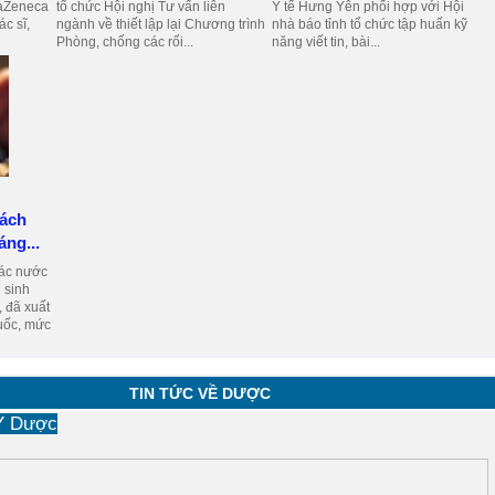
traZeneca
tổ chức Hội nghị Tư vấn liên
Y tế Hưng Yên phối hợp với Hội
c sĩ,
ngành về thiết lập lại Chương trình
nhà báo tỉnh tổ chức tập huấn kỹ
Phòng, chống các rối...
năng viết tin, bài...
sách
áng...
các nước
 sinh
, đã xuất
uốc, mức
TIN TỨC VỀ DƯỢC
 Y Dược