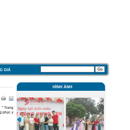
G GIÁ
HÌNH ẢNH
 " Trang
g phục y