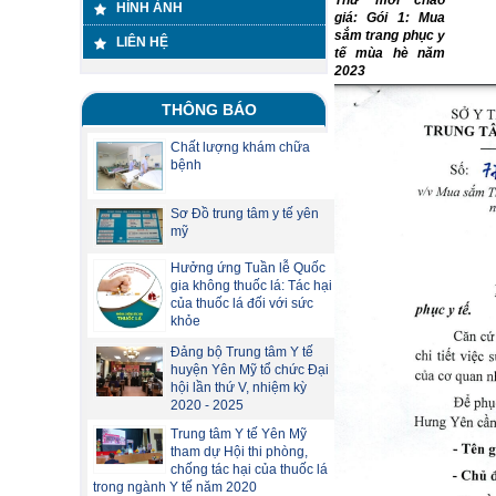
Thư mời chào
HÌNH ẢNH
giá: Gói 1: Mua
sắm trang phục y
LIÊN HỆ
tế mùa hè năm
2023
THÔNG BÁO
Chất lượng khám chữa
bệnh
Sơ Đồ trung tâm y tế yên
mỹ
Hưởng ứng Tuần lễ Quốc
gia không thuốc lá: Tác hại
của thuốc lá đối với sức
khỏe
Đảng bộ Trung tâm Y tế
huyện Yên Mỹ tổ chức Đại
hội lần thứ V, nhiệm kỳ
2020 - 2025
Trung tâm Y tế Yên Mỹ
tham dự Hội thi phòng,
chống tác hại của thuốc lá
trong ngành Y tế năm 2020